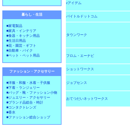
eアイデム
暮らし・生活
バイトルドットコム
■家電製品
■家具・インテリア
タウンワーク
■食器・キッチン用品
■生活日用品
■花・園芸・ギフト
■自動車・バイク
■ペット・ペット用品
フロム・エーナビ
ショットワークス
ファッション・アクセサりー
■洋服・和服・水着・子供服
ジョブセンス
■下着・ランジェリー
■バッグ・靴・ファッション小物
■ジュエリー・アクセサリー
おてつだいネットワークス
■ブランド品総合・時計
■コンタクトレンズ
■香水
■ファッション総合ショップ