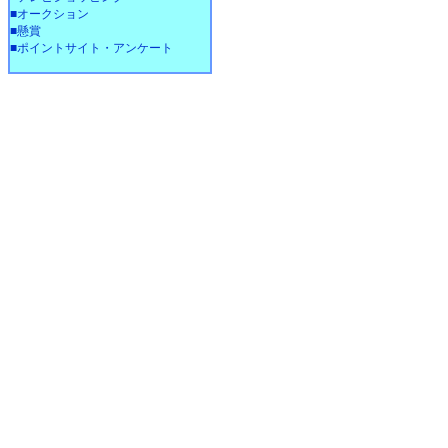
■オークション
■懸賞
■ポイントサイト・アンケート