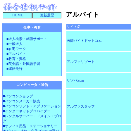
アルバイト
HOME
更新履歴
サイト名
仕事・教育
■求人検索・就職サポート
医師バイトドットコム
■一般求人
■在宅ワーク
■アルバイト
■教育・資格
アルファリゾート
■英会話・外国語学習
■運転免許
リゾバ.com
コンピュータ・通信
■パソコンショップ
■パソコンメーカー販売
■パソコンソフト・アプリケーション
アルファスタッフ
■インターネットプロバイダー
■レンタルサーバー・ドメイン・ブロ
グ
■オフィス用品・ステーショナリー