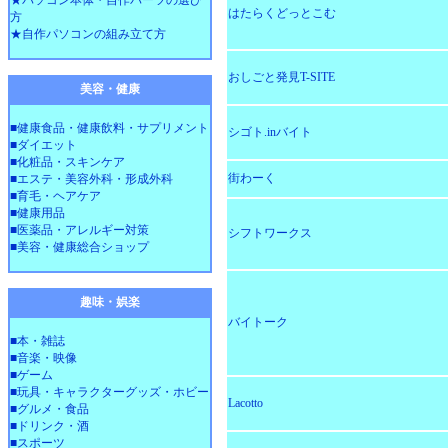
★パソコン本体・自作パーツの選び
はたらくどっとこむ
方
★自作パソコンの組み立て方
おしごと発見T-SITE
美容・健康
■健康食品・健康飲料・サプリメント
シゴト.inバイト
■ダイエット
■化粧品・スキンケア
街わーく
■エステ・美容外科・形成外科
■育毛・ヘアケア
■健康用品
■医薬品・アレルギー対策
シフトワークス
■美容・健康総合ショップ
趣味・娯楽
バイトーク
■本・雑誌
■音楽・映像
■ゲーム
■玩具・キャラクターグッズ・ホビー
Lacotto
■グルメ・食品
■ドリンク・酒
■スポーツ