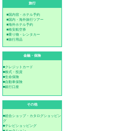
旅行
■国内宿・ホテル予約
■国内・海外旅行ツアー
■海外ホテル予約
■格安航空券
■乗り物・レンタカー
■旅行用品
金融・保険
■クレジットカード
■株式・投資
■生命保険
■自動車保険
■銀行口座
その他
■総合ショップ・カタログショッピン
グ
■テレビショッピング
■オークション