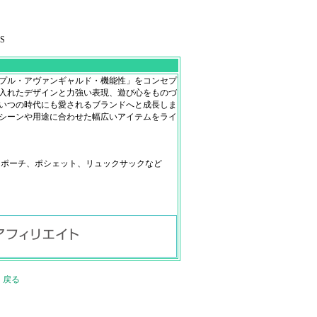
S
ンプル・アヴァンギャルド・機能性」をコンセプ
入れたデザインと力強い表現、遊び心をものづ
いつの時代にも愛されるブランドへと成長しま
シーンや用途に合わせた幅広いアイテムをライ
ーチ、ポシェット、リュックサックなど
戻る