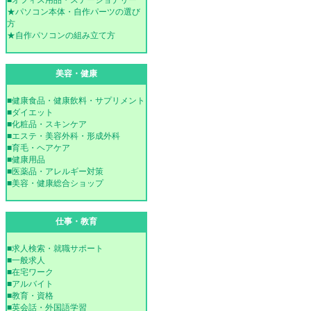
■オフィス用品・ステーショナリー
★パソコン本体・自作パーツの選び
方
★自作パソコンの組み立て方
美容・健康
■健康食品・健康飲料・サプリメント
■ダイエット
■化粧品・スキンケア
■エステ・美容外科・形成外科
■育毛・ヘアケア
■健康用品
■医薬品・アレルギー対策
■美容・健康総合ショップ
仕事・教育
■求人検索・就職サポート
■一般求人
■在宅ワーク
■アルバイト
■教育・資格
■英会話・外国語学習