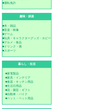
■運転免許
趣味・娯楽
■本・雑誌
■音楽・映像
■ゲーム
■玩具・キャラクターグッズ・ホビー
■グルメ・食品
■ドリンク・酒
■スポーツ
暮らし・生活
■家電製品
■家具・インテリア
■食器・キッチン用品
■生活日用品
■花・園芸・ギフト
■自動車・バイク
■ペット・ペット用品