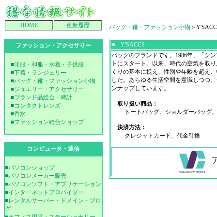
HOME
更新履歴
バッグ・靴・ファッション小物
＞Y'SACC
■ Y'SACCS
ファッション・アクセサりー
バッグのブランドです。1986年、「シ
トにスタート。以来、時代の空気を取り
■洋服・和服・水着・子供服
くりの基本に捉え、性別や年齢を超え、
■下着・ランジェリー
した。あらゆる生活空間を意識しつつ、
■バッグ・靴・ファッション小物
ンナップしています。
■ジュエリー・アクセサリー
■ブランド品総合・時計
取り扱い商品：
■コンタクトレンズ
トートバッグ、ショルダーバッグ、ポ
■香水
■ファッション総合ショップ
決済方法：
クレジットカード、代金引換
コンピュータ・通信
■パソコンショップ
■パソコンメーカー販売
■パソコンソフト・アプリケーション
■インターネットプロバイダー
■レンタルサーバー・ドメイン・ブロ
グ